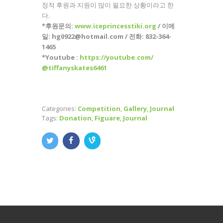
정적 후원과 지원이 많이 필요한 상황이라고 한
다.
*후원문의:
www.iceprincesstiki.org
/ 이메
일: hg0922@hotmail.com / 전화: 832-364-
1465
*Youtube :
https://youtube.com/
@tiffanyskates6461
Categories:
Competition
,
Gallery
,
Journal
Tags:
Donation
,
Figuare
,
Journal