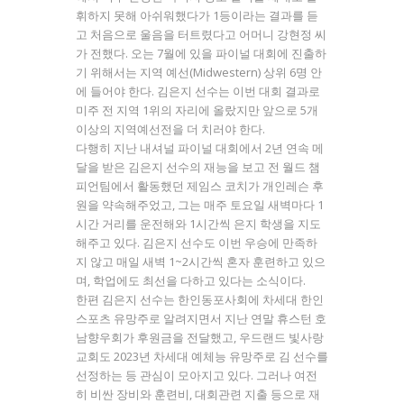
휘하지 못해 아쉬워했다가 1등이라는 결과를 듣
고 처음으로 울음을 터트렸다고 어머니 강현정 씨
가 전했다. 오는 7월에 있을 파이널 대회에 진출하
기 위해서는 지역 예선(Midwestern) 상위 6명 안
에 들어야 한다. 김은지 선수는 이번 대회 결과로
미주 전 지역 1위의 자리에 올랐지만 앞으로 5개
이상의 지역예선전을 더 치러야 한다.
다행히 지난 내셔널 파이널 대회에서 2년 연속 메
달을 받은 김은지 선수의 재능을 보고 전 월드 챔
피언팀에서 활동했던 제임스 코치가 개인레슨 후
원을 약속해주었고, 그는 매주 토요일 새벽마다 1
시간 거리를 운전해와 1시간씩 은지 학생을 지도
해주고 있다. 김은지 선수도 이번 우승에 만족하
지 않고 매일 새벽 1~2시간씩 혼자 훈련하고 있으
며, 학업에도 최선을 다하고 있다는 소식이다.
한편 김은지 선수는 한인동포사회에 차세대 한인
스포츠 유망주로 알려지면서 지난 연말 휴스턴 호
남향우회가 후원금을 전달했고, 우드랜드 빛사랑
교회도 2023년 차세대 예체능 유망주로 김 선수를
선정하는 등 관심이 모아지고 있다. 그러나 여전
히 비싼 장비와 훈련비, 대회관련 지출 등으로 재