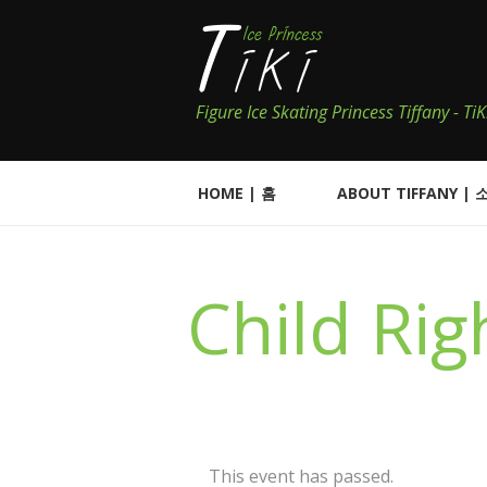
Figure Ice Skating Princess Tiffany - T
HOME | 홈
ABOUT TIFFANY | 
Child Rig
This event has passed.