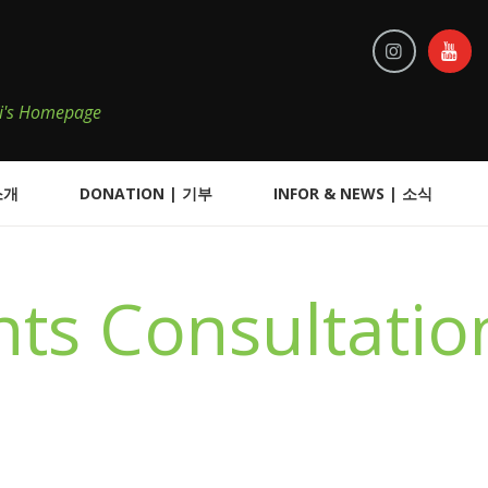
iKi's Homepage
소개
DONATION | 기부
INFOR & NEWS | 소식
hts Consultatio