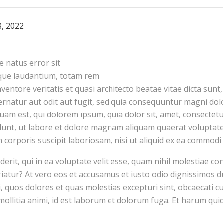
, 2022
e natus error sit
que laudantium, totam rem
nventore veritatis et quasi architecto beatae vitae dicta su
pernatur aut odit aut fugit, sed quia consequuntur magni dol
am est, qui dolorem ipsum, quia dolor sit, amet, consectetur,
unt, ut labore et dolore magnam aliquam quaerat voluptat
 corporis suscipit laboriosam, nisi ut aliquid ex ea commod
rit, qui in ea voluptate velit esse, quam nihil molestiae con
iatur? At vero eos et accusamus et iusto odio dignissimos d
, quos dolores et quas molestias excepturi sint, obcaecati cu
 mollitia animi, id est laborum et dolorum fuga. Et harum qui