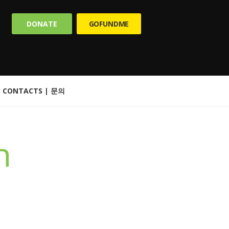
DONATE
GOFUNDME
CONTACTS | 문의
n