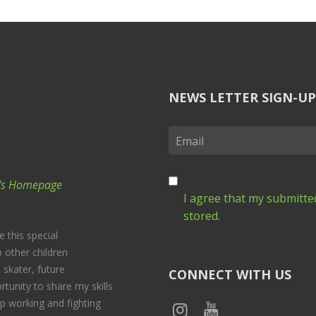
NEWS LETTER SIGN-UP
Ki's Homepage
I agree that my submitted
stored.
e this special
 other children
 skater, future
CONNECT WITH US
rtunity to share my skills
p working and fighting