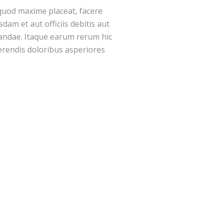
 quod maxime placeat, facere
m et aut officiis debitis aut
sandae. Itaque earum rerum hic
ferendis doloribus asperiores