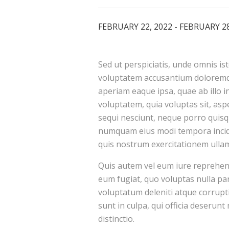
FEBRUARY 22, 2022
-
FEBRUARY 28
Sed ut perspiciatis, unde omnis ist
voluptatem accusantium dolorem
aperiam eaque ipsa, quae ab illo i
voluptatem, quia voluptas sit, as
sequi nesciunt, neque porro quisqu
numquam eius modi tempora incid
quis nostrum exercitationem ullam
Quis autem vel eum iure reprehende
eum fugiat, quo voluptas nulla par
voluptatum deleniti atque corrupti
sunt in culpa, qui officia deserunt
distinctio.