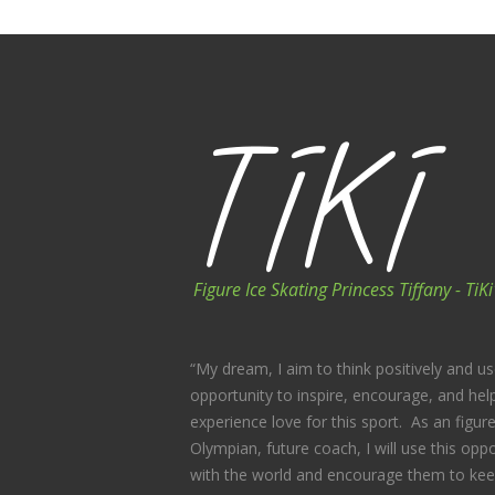
Figure Ice Skating Princess Tiffany - Ti
“My dream, I aim to think positively and us
opportunity to inspire, encourage, and help
experience love for this sport. As an figure
Olympian, future coach, I will use this oppo
with the world and encourage them to kee