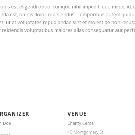
bis est eligendi optio, cumque nihil impedit, quo minus id,
da est, omnis dolor repellendus. Temporibus autem quibusda
t, ut et voluptates repudiandae sint et molestiae non recu
t reiciendis voluptatibus maiores alias consequatur aut per
RGANIZER
VENUE
h Doe
Charity Center
45 Montgomery St.