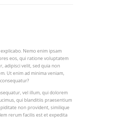
nt, explicabo. Nemo enim ipsam
ores eos, qui ratione voluptatem
 adipisci velit, sed quia non
em. Ut enim ad minima veniam,
i consequatur?
sequatur, vel illum, qui dolorem
ucimus, qui blanditiis praesentium
piditate non provident, similique
dem rerum facilis est et expedita